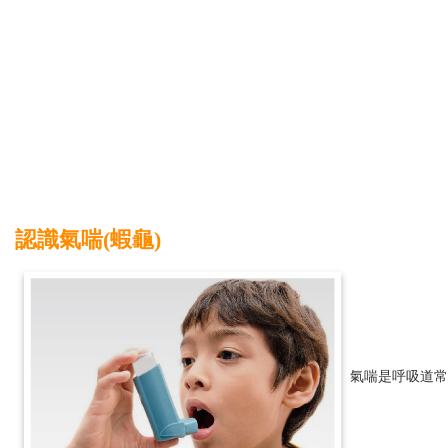
認識氣喘(蝦龜)
氣喘是呼吸道常