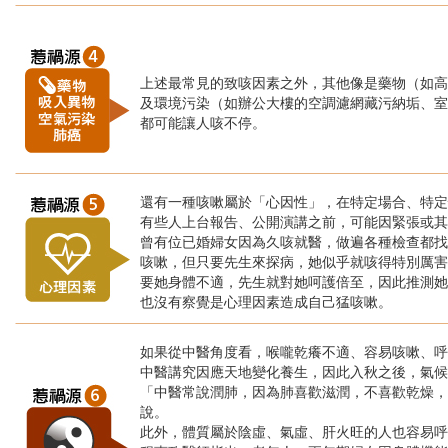
上述最常見的致咳因素之外，其他像是藥物（如高
及環境污染（如辦公大樓的空調濾網藏污納垢、室
都可能讓人咳不停。
還有一種咳嗽屬於「心因性」，在特定場合、特定
有些人上台報告、公開演講之前，可能因緊張或其
曾有位已婚婦女因為久咳就醫，做遍各種檢查都找
咳嗽，但只要先生來探病，她似乎就咳得特別厲害
要她身體不適，先生就對她呵護倍至，因此推測她
也沒有察覺是心理因素造成自己猛咳嗽。
如果從中醫角度看，喉嚨乾癢不適、容易咳嗽、呼
中醫講究因應天地變化養生，因此入秋之後，氣候
「中醫常說潤肺，因為肺喜歡滋潤，不喜歡乾燥，
說。
此外，體質屬於陰虛、氣虛、肝火旺的人也容易呼