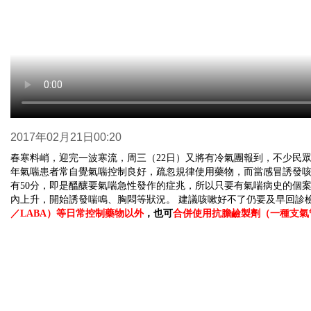
2017年02月21日00:20
春寒料峭，迎完一波寒流，周三（22日）又將有冷氣團報到，不少民
年氣喘患者常自覺氣喘控制良好，疏忽規律使用藥物，而當感冒誘發
有50分，即是醞釀要氣喘急性發作的症兆，所以只要有氣喘病史的個
內上升，開始誘發喘鳴、胸悶等狀況。
建議咳嗽好不了仍要及早回診
／LABA）等日常控制藥物以外
，也可
合併使用抗膽鹼製劑（一種支氣