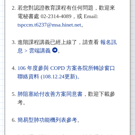
若您對認證教育課程有任何問題，歡迎來
電秘書處 02-2314-4089，或 Email:
tspccm.t6237@msa.hinet.net
。
進階課程講義已經上線了，請查看
報名訊
息 > 雲端講義
。
106 年度參與 COPD 方案各院所轉診窗口
聯絡資料 (108.12.24更新)。
肺阻塞給付改善方案同意書
，歡迎下載參
考。
簡易型肺功能機列表參考
。