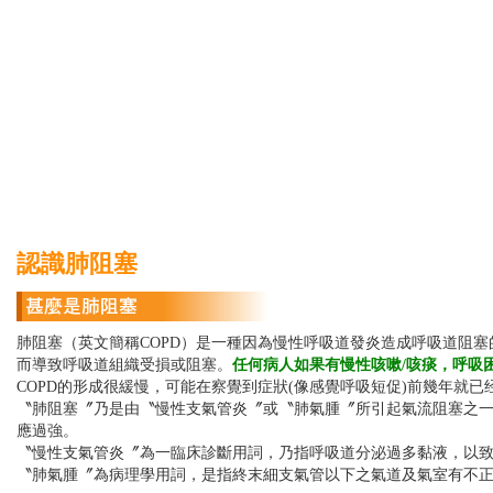
認識肺阻塞
肺阻塞
（英文簡稱COPD）是一種因為慢性呼吸道發炎造成呼吸道阻
而導致呼吸道組織受損或阻塞。
任何病人如果有慢性咳嗽/咳痰，呼吸
COPD的形成很緩慢，可能在察覺到症狀(像感覺呼吸短促)前幾年就已
〝
肺阻塞
〞乃是由〝慢性支氣管炎〞或〝肺氣腫〞所引起氣流阻塞之
應過強。
〝慢性支氣管炎〞為一臨床診斷用詞，乃指呼吸道分泌過多黏液，以
〝肺氣腫〞為病理學用詞，是指終末細支氣管以下之氣道及氣室有不