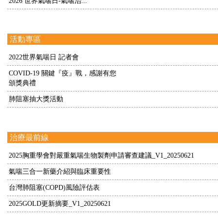
2026 世界氣喘日-氣喘治...
活動專區
2022世界氣喘日 記者會
COVID-19 關鍵『疫』戰，感謝有您
頒獎典禮
肺阻塞抽大獎活動
治療最前線
2025胸重學會對嚴重氣喘生物製劑申請審查建議_V1_20250621
氣喘三合一新藥介紹與臨床重要性
台灣肺阻塞(COPD)風險評估表
2025GOLD更新摘要_V1_20250621